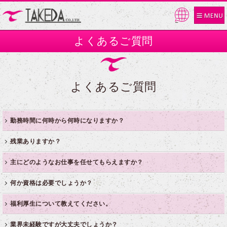
Pow
ered
よくあるご質問
by
よくあるご質問
勤務時間に何時から何時になりますか？
現場によって異なりますが基本的に8:00～17:00となります。
残業ありますか？
現場によって残業がある場合があります。
主にどのようなお仕事を任せてもらえますか？
その人の能力に応じて仕事をお任せします。
何か資格は必要でしょうか？
仕事の内容によって必要な資格がありますので、詳しくはお問い合せ
福利厚生について教えてください。
ください。
応募時は資格を持っていることは必須ではありませんので、資格を持
各種保険完備、通勤手当、技能手当等あり、制服支給、マイカー通勤
業界未経験ですが大丈夫でしょうか？